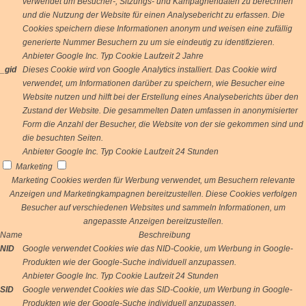
verwendet um Besucher-, Sitzungs- und Kampagnendaten zu berechnen
und die Nutzung der Website für einen Analysebericht zu erfassen. Die
Cookies speichern diese Informationen anonym und weisen eine zufällig
generierte Nummer Besuchern zu um sie eindeutig zu identifizieren.
Anbieter
Google Inc.
Typ
Cookie
Laufzeit
2 Jahre
_gid
Dieses Cookie wird von Google Analytics installiert. Das Cookie wird
verwendet, um Informationen darüber zu speichern, wie Besucher eine
Website nutzen und hilft bei der Erstellung eines Analyseberichts über den
Zustand der Website. Die gesammelten Daten umfassen in anonymisierter
Form die Anzahl der Besucher, die Website von der sie gekommen sind und
die besuchten Seiten.
Anbieter
Google Inc.
Typ
Cookie
Laufzeit
24 Stunden
Marketing
Marketing Cookies werden für Werbung verwendet, um Besuchern relevante
Anzeigen und Marketingkampagnen bereitzustellen. Diese Cookies verfolgen
Besucher auf verschiedenen Websites und sammeln Informationen, um
angepasste Anzeigen bereitzustellen.
Name
Beschreibung
NID
Google verwendet Cookies wie das NID-Cookie, um Werbung in Google-
Produkten wie der Google-Suche individuell anzupassen.
Anbieter
Google Inc.
Typ
Cookie
Laufzeit
24 Stunden
SID
Google verwendet Cookies wie das SID-Cookie, um Werbung in Google-
Produkten wie der Google-Suche individuell anzupassen.