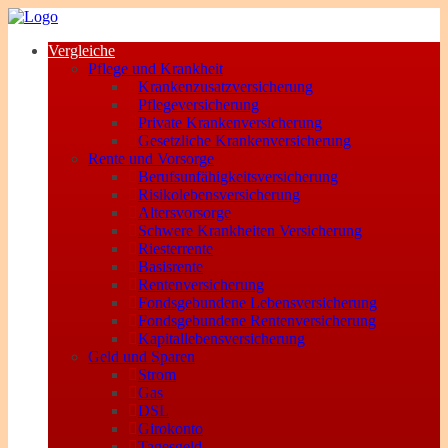
Vergleiche
Pflege und Krankheit
Krankenzusatzversicherung
Pflegeversicherung
Private Krankenversicherung
Gesetzliche Krankenversicherung
Rente und Vorsorge
Berufs­unfähigkeitsversicherung
Risikolebensversicherung
Altersvorsorge
Schwere Krankheiten Versicherung
Riesterrente
Basisrente
Rentenversicherung
Fondsgebundene Lebensversicherung
Fondsgebundene Rentenversicherung
Kapitallebensversicherung
Geld und Sparen
Strom
Gas
DSL
Girokonto
Tagesgeld