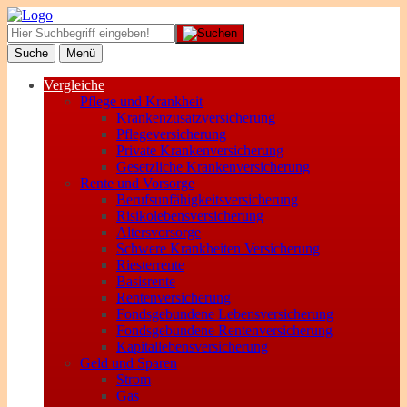
Suche
Menü
Vergleiche
Pflege und Krankheit
Krankenzusatzversicherung
Pflegeversicherung
Private Krankenversicherung
Gesetzliche Krankenversicherung
Rente und Vorsorge
Berufs­unfähigkeitsversicherung
Risikolebensversicherung
Altersvorsorge
Schwere Krankheiten Versicherung
Riesterrente
Basisrente
Rentenversicherung
Fondsgebundene Lebensversicherung
Fondsgebundene Rentenversicherung
Kapitallebensversicherung
Geld und Sparen
Strom
Gas