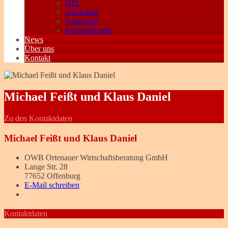
DSL
Girokonto
Tagesgeld
Konsumkredit
News
Über uns
Kontakt
Michael Feißt und Klaus Daniel
Zu den Kontaktdaten
Michael Feißt und Klaus Daniel
OWB Ortenauer Wirtschaftsberatung GmbH
Lange Str. 28
77652 Offenburg
E-Mail schreiben
Kontaktdaten