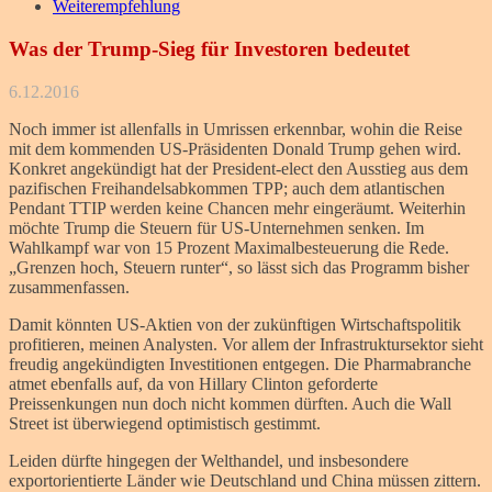
Weiterempfehlung
Was der Trump-Sieg für Investoren bedeutet
6.12.2016
Noch immer ist allenfalls in Umrissen erkennbar, wohin die Reise
mit dem kommenden US-Präsidenten Donald Trump gehen wird.
Konkret angekündigt hat der President-elect den Ausstieg aus dem
pazifischen Freihandelsabkommen TPP; auch dem atlantischen
Pendant TTIP werden keine Chancen mehr eingeräumt. Weiterhin
möchte Trump die Steuern für US-Unternehmen senken. Im
Wahlkampf war von 15 Prozent Maximalbesteuerung die Rede.
„Grenzen hoch, Steuern runter“, so lässt sich das Programm bisher
zusammenfassen.
Damit könnten US-Aktien von der zukünftigen Wirtschaftspolitik
profitieren, meinen Analysten. Vor allem der Infrastruktursektor sieht
freudig angekündigten Investitionen entgegen. Die Pharmabranche
atmet ebenfalls auf, da von Hillary Clinton geforderte
Preissenkungen nun doch nicht kommen dürften. Auch die Wall
Street ist überwiegend optimistisch gestimmt.
Leiden dürfte hingegen der Welthandel, und insbesondere
exportorientierte Länder wie Deutschland und China müssen zittern.