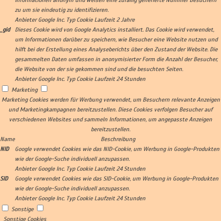
Informationen anonym und weisen eine zufällig generierte Nummer Besuchern
zu um sie eindeutig zu identifizieren.
Anbieter
Google Inc.
Typ
Cookie
Laufzeit
2 Jahre
_gid
Dieses Cookie wird von Google Analytics installiert. Das Cookie wird verwendet,
um Informationen darüber zu speichern, wie Besucher eine Website nutzen und
hilft bei der Erstellung eines Analyseberichts über den Zustand der Website. Die
gesammelten Daten umfassen in anonymisierter Form die Anzahl der Besucher,
die Website von der sie gekommen sind und die besuchten Seiten.
Anbieter
Google Inc.
Typ
Cookie
Laufzeit
24 Stunden
Marketing
Marketing Cookies werden für Werbung verwendet, um Besuchern relevante Anzeigen
und Marketingkampagnen bereitzustellen. Diese Cookies verfolgen Besucher auf
verschiedenen Websites und sammeln Informationen, um angepasste Anzeigen
bereitzustellen.
Name
Beschreibung
NID
Google verwendet Cookies wie das NID-Cookie, um Werbung in Google-Produkten
wie der Google-Suche individuell anzupassen.
Anbieter
Google Inc.
Typ
Cookie
Laufzeit
24 Stunden
SID
Google verwendet Cookies wie das SID-Cookie, um Werbung in Google-Produkten
wie der Google-Suche individuell anzupassen.
Anbieter
Google Inc.
Typ
Cookie
Laufzeit
24 Stunden
Sonstige
Sonstige Cookies