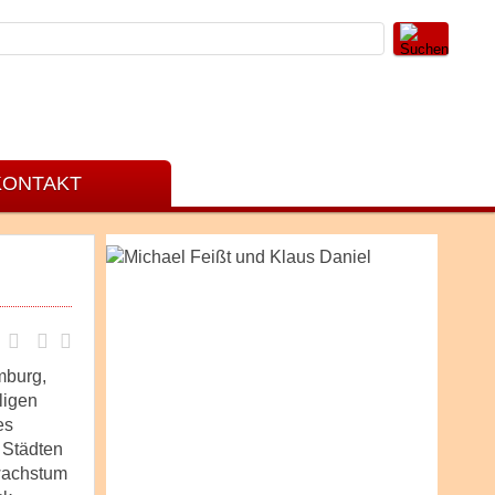
KONTAKT
mburg,
ligen
es
n Städten
swachstum