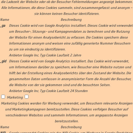
die Ladezeit der Website oder ob der Besucher Fehlermeldungen angezeigt bekommen.
Alle Informationen, die diese Cookies sammeln, sind zusammengefasst und anonym -
sie können keinen Besucher identifizieren.
Name
Beschreibung
_ga
Dieses Cookie wird von Google Analytics installiert. Dieses Cookie wird verwendet
um Besucher-, Sitzungs- und Kampagnendaten zu berechnen und die Nutzung
der Website für einen Analysebericht zu erfassen. Die Cookies speichern diese
Informationen anonym und weisen eine zufällig generierte Nummer Besuchern
zu um sie eindeutig zu identifizieren.
Anbieter
Google Inc.
Typ
Cookie
Laufzeit
2 Jahre
_gid
Dieses Cookie wird von Google Analytics installiert. Das Cookie wird verwendet,
um Informationen darüber zu speichern, wie Besucher eine Website nutzen und
hilft bei der Erstellung eines Analyseberichts über den Zustand der Website. Die
gesammelten Daten umfassen in anonymisierter Form die Anzahl der Besucher,
die Website von der sie gekommen sind und die besuchten Seiten.
Anbieter
Google Inc.
Typ
Cookie
Laufzeit
24 Stunden
Marketing
Marketing Cookies werden für Werbung verwendet, um Besuchern relevante Anzeigen
und Marketingkampagnen bereitzustellen. Diese Cookies verfolgen Besucher auf
verschiedenen Websites und sammeln Informationen, um angepasste Anzeigen
bereitzustellen.
Name
Beschreibung