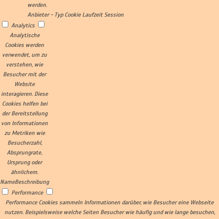
werden.
Anbieter
-
Typ
Cookie
Laufzeit
Session
Analytics
Analytische
Cookies werden
verwendet, um zu
verstehen, wie
Besucher mit der
Website
interagieren. Diese
Cookies helfen bei
der Bereitstellung
von Informationen
zu Metriken wie
Besucherzahl,
Absprungrate,
Ursprung oder
ähnlichem.
Name
Beschreibung
Performance
Performance Cookies sammeln Informationen darüber, wie Besucher eine Webseite
nutzen. Beispielsweise welche Seiten Besucher wie häufig und wie lange besuchen,